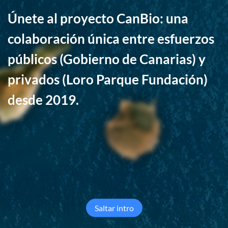
Únete
al
proyecto
CanBio:
una
colaboración
única
entre
esfuerzos
públicos
(Gobierno
de
Canarias)
y
privados
(Loro
Parque
Fundación)
desde
2019.
Saltar intro